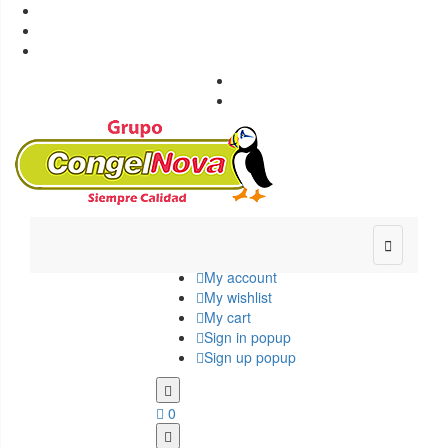
Congelnova - Productos congelados

+34 987 42 31 00

info@congelnova.com

Ponferrada, León

Envío gratuito a Rutas previstas

My account
My wishlist
My cart
Sign in popup
Sign up popup
0