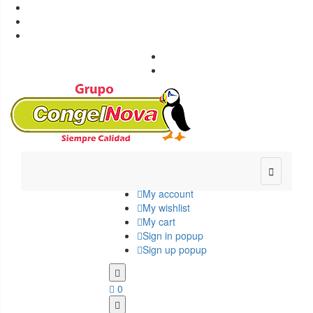
Congelnova - Productos congelados

+34 987 42 31 00

info@congelnova.com

Ponferrada, León

Envío gratuito a Rutas previstas

My account
My wishlist
My cart
Sign in popup
Sign up popup
0