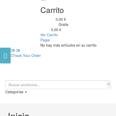
Carrito
0,00 €
Subtotal
Gratis
Transporte
0,00 €
Total
Ver Carrito
Pagar
No hay más artículos en su carrito

0

0


Track Your Order
Categorías
Inicio