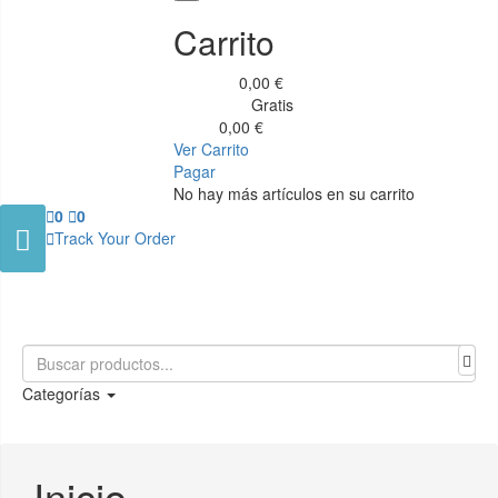
Carrito
0,00 €
Subtotal
Gratis
Transporte
0,00 €
Total
Ver Carrito
Pagar
No hay más artículos en su carrito

0

0


Track Your Order
Categorías
Inicio