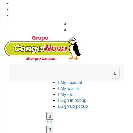
Congelnova - Productos congelados

+34 987 42 31 00

info@congelnova.com

Ponferrada, León

Envío gratuito a Rutas previstas

My account
My wishlist
My cart
Sign in popup
Sign up popup
0