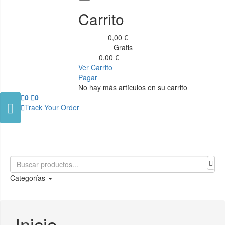
Carrito
0,00 €
Subtotal
Gratis
Transporte
0,00 €
Total
Ver Carrito
Pagar
No hay más artículos en su carrito

0

0


Track Your Order
Categorías
Inicio