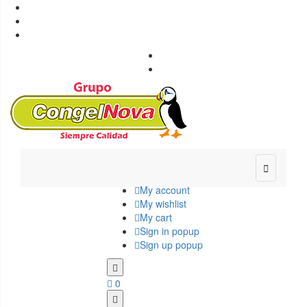
Congelnova - Productos congelados

+34 987 42 31 00

info@congelnova.com

Ponferrada, León

Envío gratuito a Rutas previstas

My account
My wishlist
My cart
Sign in popup
Sign up popup
0